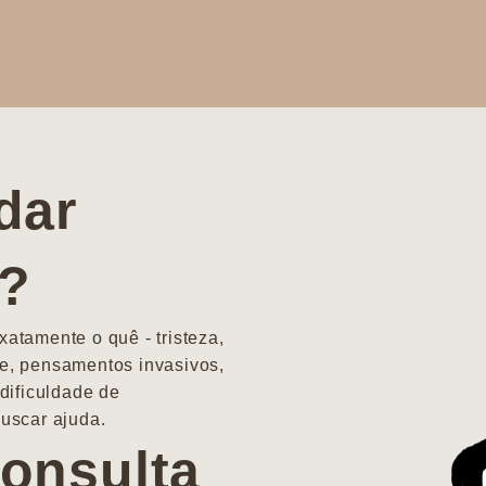
dar
a?
atamente o quê - tristeza,
e, pensamentos invasivos,
dificuldade de
uscar ajuda.
onsulta