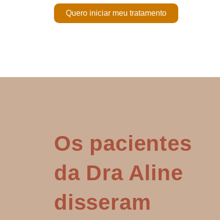
Quero iniciar meu tratamento
Os pacientes
da Dra Aline
disseram