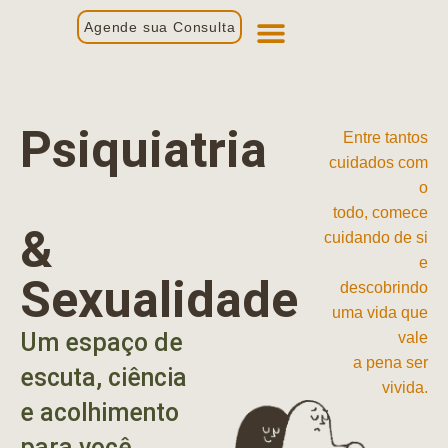
Agende sua Consulta
Primeira Consulta
Profissionais de Saúde
Psiquiatria
Entre tantos
cuidados com
o
todo, comece
&
cuidando de si
e
Sexualidade
descobrindo
uma vida que
Um espaço de
vale
a pena ser
escuta, ciência
vivida.
e acolhimento
para você.