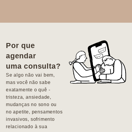
Dr. Aline
literalmente
salvou a minha
vida. Ela me
Por que
encontrou num
agendar
estado misto de
uma consulta?
depressão e
agitação com
Se algo não vai bem,
pensamentos
mas você não sabe
suicidas. Hoje
exatamente o quê -
vivo minha vida
tristeza, ansiedade,
com força, vontade
mudanças no sono ou
e alegria. Uma
no apetite, pensamentos
psiquiatra que se
invasivos, sofrimento
importa de
relacionado à sua
verdade com seus