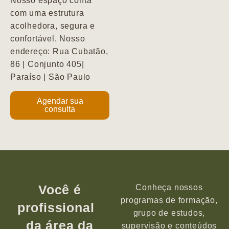
Nosso espaço conta
com uma estrutura
acolhedora, segura e
confortável. Nosso
endereço: Rua Cubatão,
86 | Conjunto 405|
Paraíso | São Paulo
Agendar sua
consulta
Você é
Conheça nossos
programas de formação,
profissional
grupo de estudos,
da área da
supervisão e conteúdos