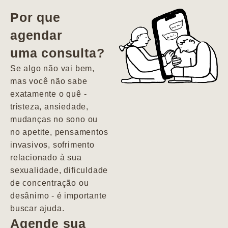
vida. Ela me
Por que
encontrou num
agendar
estado misto de
uma consulta?
depressão e
agitação com
Se algo não vai bem,
pensamentos
mas você não sabe
suicidas. Hoje
exatamente o quê -
vivo minha vida
tristeza, ansiedade,
com força, vontade
mudanças no sono ou
e alegria. Uma
no apetite, pensamentos
psiquiatra que se
invasivos, sofrimento
importa de
relacionado à sua
verdade com seus
sexualidade, dificuldade
pacientes de
de concentração ou
forma
desânimo - é importante
profundamente
buscar ajuda.
humana.
Agende sua