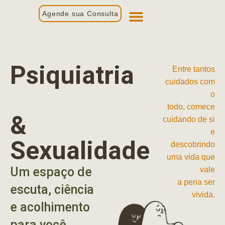
Agende sua Consulta
Primeira Consulta
Profissionais de Saúde
Psiquiatria
Entre tantos
cuidados com
o
todo, comece
&
cuidando de si
e
Sexualidade
descobrindo
uma vida que
Um espaço de
vale
a pena ser
escuta, ciência
vivida.
e acolhimento
para você.