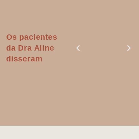
Os pacientes
da Dra Aline
disseram
Dr. Aline
literalmente
salvou a minha