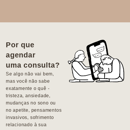
Dr. Aline
literalmente
salvou a minha
vida. Ela me
Por que
encontrou num
agendar
estado misto de
uma consulta?
depressão e
agitação com
Se algo não vai bem,
pensamentos
mas você não sabe
suicidas. Hoje
exatamente o quê -
vivo minha vida
tristeza, ansiedade,
com força, vontade
mudanças no sono ou
e alegria. Uma
no apetite, pensamentos
psiquiatra que se
invasivos, sofrimento
importa de
relacionado à sua
verdade com seus