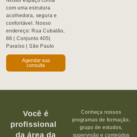
Nosso espaço conta
com uma estrutura
acolhedora, segura e
confortável. Nosso
endereço: Rua Cubatão,
86 | Conjunto 405|
Paraíso | São Paulo
Agendar sua
consulta
Você é
Conheça nossos
programas de formação,
profissional
grupo de estudos,
da área da
supervisão e conteúdos