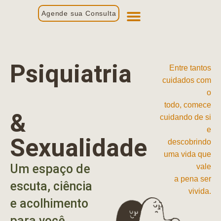
Agende sua Consulta
Primeira Consulta
Profissionais de Saúde
Psiquiatria
Entre tantos
cuidados com
o
todo, comece
&
cuidando de si
e
Sexualidade
descobrindo
uma vida que
Um espaço de
vale
a pena ser
escuta, ciência
vivida.
e acolhimento
para você.