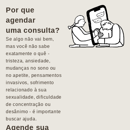
vida. Ela me
Por que
encontrou num
agendar
estado misto de
uma consulta?
depressão e
agitação com
Se algo não vai bem,
pensamentos
mas você não sabe
suicidas. Hoje
exatamente o quê -
vivo minha vida
tristeza, ansiedade,
com força, vontade
mudanças no sono ou
e alegria. Uma
no apetite, pensamentos
psiquiatra que se
invasivos, sofrimento
importa de
relacionado à sua
verdade com seus
sexualidade, dificuldade
pacientes de
de concentração ou
forma
desânimo - é importante
profundamente
buscar ajuda.
humana.
Agende sua