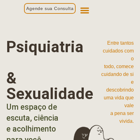
Agende sua Consulta
Primeira Consulta
Profissionais de Saúde
Psiquiatria
Entre tantos
cuidados com
o
todo, comece
&
cuidando de si
e
Sexualidade
descobrindo
uma vida que
Um espaço de
vale
a pena ser
escuta, ciência
vivida.
e acolhimento
para você.