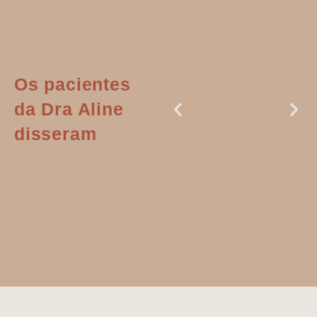
Os pacientes
da Dra Aline
disseram
Dr. Aline
literalmente
salvou a minha