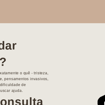
dar
a?
atamente o quê - tristeza,
e, pensamentos invasivos,
dificuldade de
uscar ajuda.
onsulta