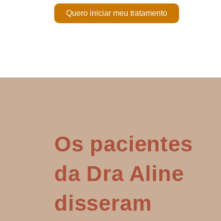
Quero iniciar meu tratamento
Os pacientes
da Dra Aline
disseram