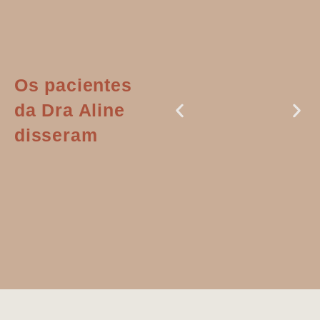
Os pacientes
da Dra Aline
disseram
Dr. Aline
literalmente
salvou a minha