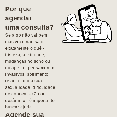
vida. Ela me
Por que
encontrou num
agendar
estado misto de
uma consulta?
depressão e
agitação com
Se algo não vai bem,
pensamentos
mas você não sabe
suicidas. Hoje
exatamente o quê -
vivo minha vida
tristeza, ansiedade,
com força, vontade
mudanças no sono ou
e alegria. Uma
no apetite, pensamentos
psiquiatra que se
invasivos, sofrimento
importa de
relacionado à sua
verdade com seus
sexualidade, dificuldade
pacientes de
de concentração ou
forma
desânimo - é importante
profundamente
buscar ajuda.
humana.
Agende sua