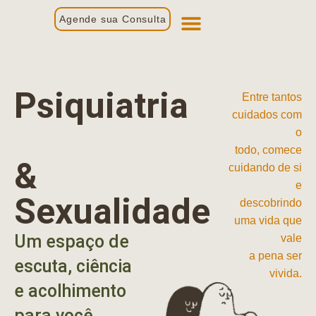
Agende sua Consulta
Primeira Consulta
Profissionais de Saúde
Psiquiatria
Entre tantos
cuidados com
o
todo, comece
&
cuidando de si
e
Sexualidade
descobrindo
uma vida que
Um espaço de
vale
a pena ser
escuta, ciência
vivida.
e acolhimento
para você.