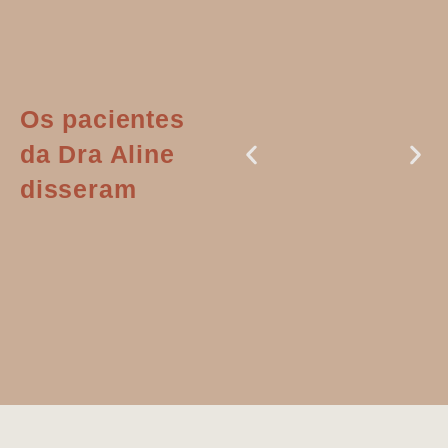
Os pacientes
da Dra Aline
disseram
Dr. Aline
literalmente
salvou a minha