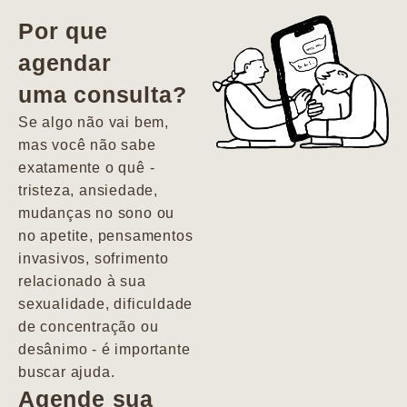
vida. Ela me
Por que
encontrou num
agendar
estado misto de
uma consulta?
depressão e
agitação com
Se algo não vai bem,
pensamentos
mas você não sabe
suicidas. Hoje
exatamente o quê -
vivo minha vida
tristeza, ansiedade,
com força, vontade
mudanças no sono ou
e alegria. Uma
no apetite, pensamentos
psiquiatra que se
invasivos, sofrimento
importa de
relacionado à sua
verdade com seus
sexualidade, dificuldade
pacientes de
de concentração ou
forma
desânimo - é importante
profundamente
buscar ajuda.
humana.
Agende sua