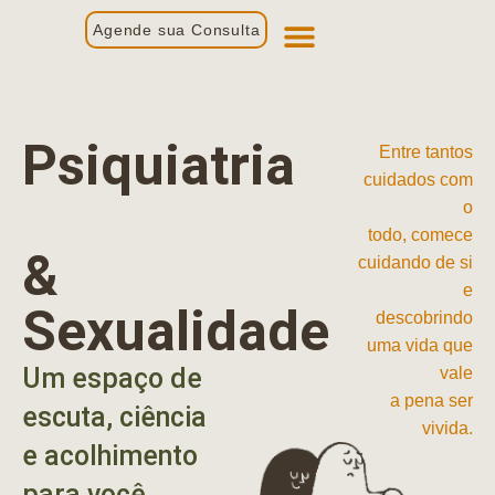
Agende sua Consulta
Primeira Consulta
Profissionais de Saúde
Psiquiatria
Entre tantos
cuidados com
o
todo, comece
&
cuidando de si
e
Sexualidade
descobrindo
uma vida que
Um espaço de
vale
a pena ser
escuta, ciência
vivida.
e acolhimento
para você.