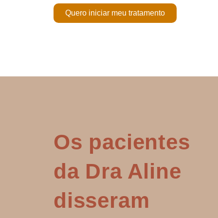
Quero iniciar meu tratamento
Os pacientes
da Dra Aline
disseram