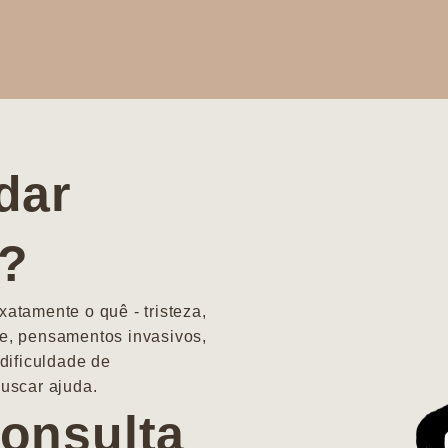
dar
a?
atamente o quê - tristeza,
e, pensamentos invasivos,
dificuldade de
uscar ajuda.
onsulta