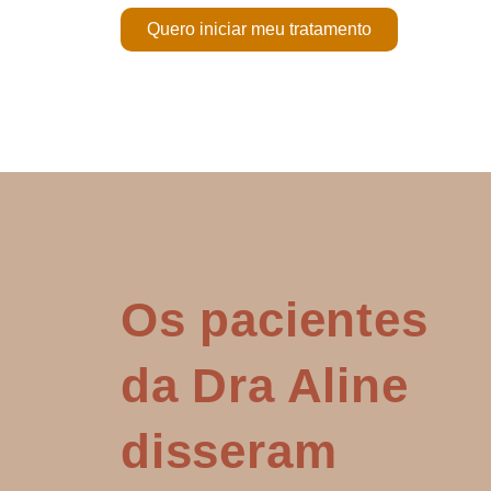
Quero iniciar meu tratamento
Os pacientes
da Dra Aline
disseram