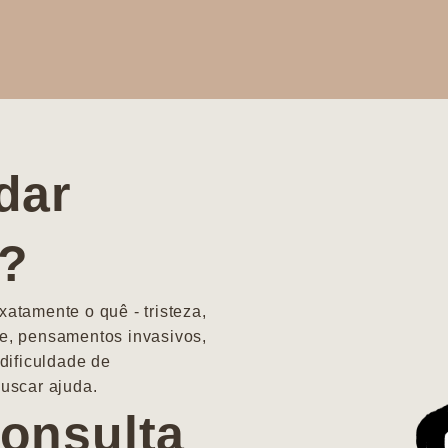
dar
a?
atamente o quê - tristeza,
e, pensamentos invasivos,
dificuldade de
uscar ajuda.
onsulta