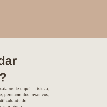
dar
a?
atamente o quê - tristeza,
e, pensamentos invasivos,
dificuldade de
uscar ajuda.