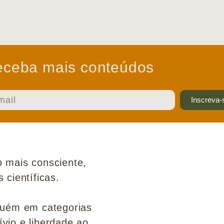
ceba mais conteúdos
Inscreva-
 mais consciente,
científicas.
guém em categorias
ívio e liberdade ao