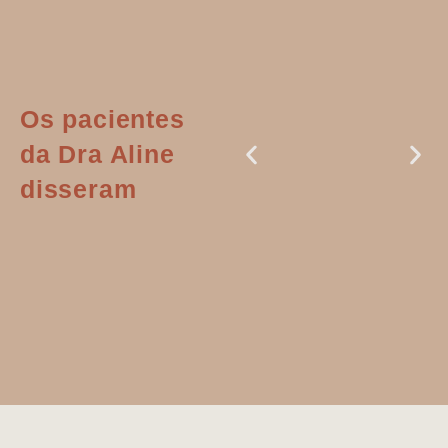
Os pacientes
da Dra Aline
disseram
Dr. Aline
literalmente
salvou a minha