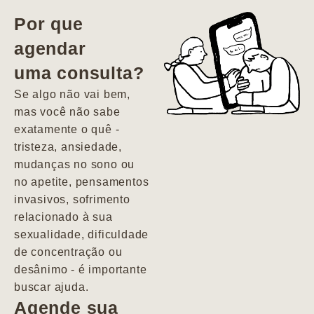
vida. Ela me
Por que
encontrou num
agendar
estado misto de
uma consulta?
depressão e
agitação com
Se algo não vai bem,
pensamentos
mas você não sabe
suicidas. Hoje
exatamente o quê -
vivo minha vida
tristeza, ansiedade,
com força, vontade
mudanças no sono ou
e alegria. Uma
no apetite, pensamentos
psiquiatra que se
invasivos, sofrimento
importa de
relacionado à sua
verdade com seus
sexualidade, dificuldade
pacientes de
de concentração ou
forma
desânimo - é importante
profundamente
buscar ajuda.
humana.
Agende sua