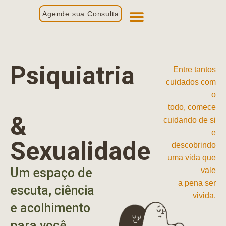
Agende sua Consulta
Primeira Consulta
Profissionais de Saúde
Psiquiatria
Entre tantos
cuidados com
o
todo, comece
&
cuidando de si
e
Sexualidade
descobrindo
uma vida que
Um espaço de
vale
a pena ser
escuta, ciência
vivida.
e acolhimento
para você.