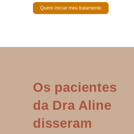
Quero iniciar meu tratamento
Os pacientes
da Dra Aline
disseram