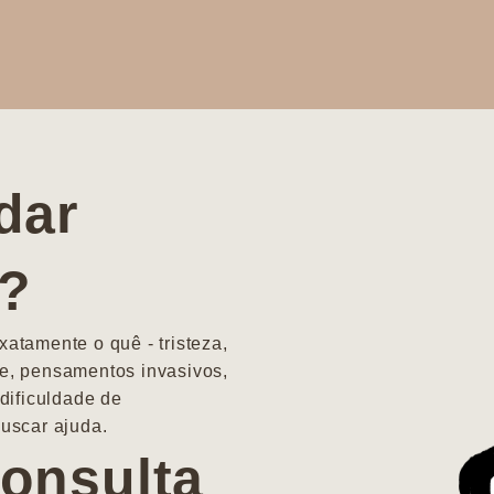
dar
a?
atamente o quê - tristeza,
e, pensamentos invasivos,
dificuldade de
uscar ajuda.
onsulta