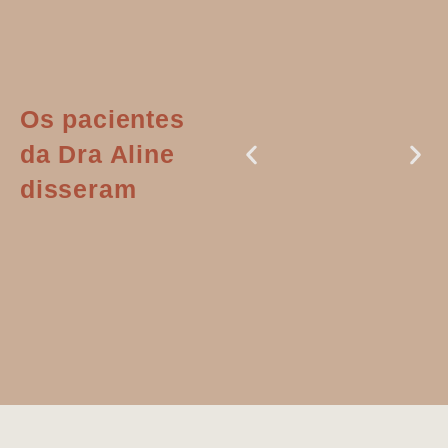
Os pacientes
da Dra Aline
disseram
Dr. Aline
literalmente
salvou a minha