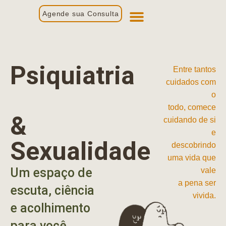
Agende sua Consulta
Primeira Consulta
Profissionais de Saúde
Psiquiatria
Entre tantos
cuidados com
o
todo, comece
&
cuidando de si
e
Sexualidade
descobrindo
uma vida que
Um espaço de
vale
a pena ser
escuta, ciência
vivida.
e acolhimento
para você.