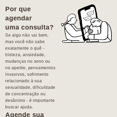
vida. Ela me
Por que
encontrou num
agendar
estado misto de
uma consulta?
depressão e
agitação com
Se algo não vai bem,
pensamentos
mas você não sabe
suicidas. Hoje
exatamente o quê -
vivo minha vida
tristeza, ansiedade,
com força, vontade
mudanças no sono ou
e alegria. Uma
no apetite, pensamentos
psiquiatra que se
invasivos, sofrimento
importa de
relacionado à sua
verdade com seus
sexualidade, dificuldade
pacientes de
de concentração ou
forma
desânimo - é importante
profundamente
buscar ajuda.
humana.
Agende sua