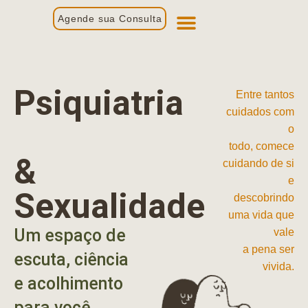
Agende sua Consulta
Primeira Consulta
Profissionais de Saúde
Psiquiatria
Entre tantos
cuidados com
o
todo, comece
&
cuidando de si
e
Sexualidade
descobrindo
uma vida que
Um espaço de
vale
a pena ser
escuta, ciência
vivida.
e acolhimento
para você.