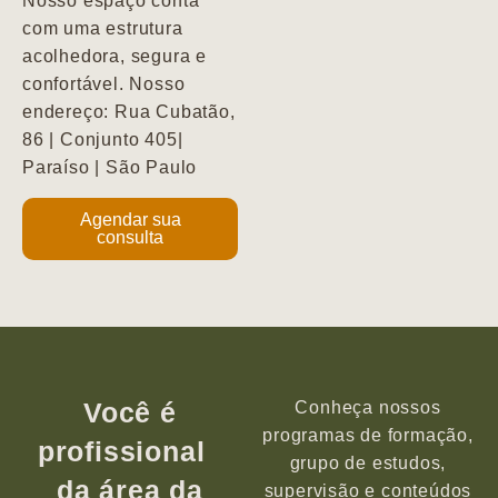
Nosso espaço conta
com uma estrutura
acolhedora, segura e
confortável. Nosso
endereço: Rua Cubatão,
86 | Conjunto 405|
Paraíso | São Paulo
Agendar sua
consulta
Você é
Conheça nossos
programas de formação,
profissional
grupo de estudos,
da área da
supervisão e conteúdos