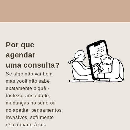
Dr. Aline
literalmente
salvou a minha
vida. Ela me
Por que
encontrou num
agendar
estado misto de
uma consulta?
depressão e
agitação com
Se algo não vai bem,
pensamentos
mas você não sabe
suicidas. Hoje
exatamente o quê -
vivo minha vida
tristeza, ansiedade,
com força, vontade
mudanças no sono ou
e alegria. Uma
no apetite, pensamentos
psiquiatra que se
invasivos, sofrimento
importa de
relacionado à sua
verdade com seus