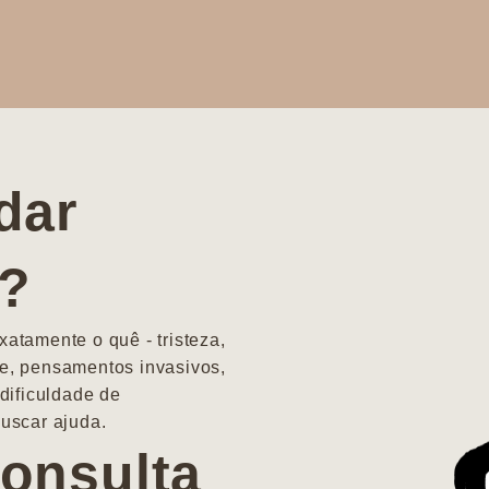
dar
a?
atamente o quê - tristeza,
e, pensamentos invasivos,
dificuldade de
uscar ajuda.
onsulta