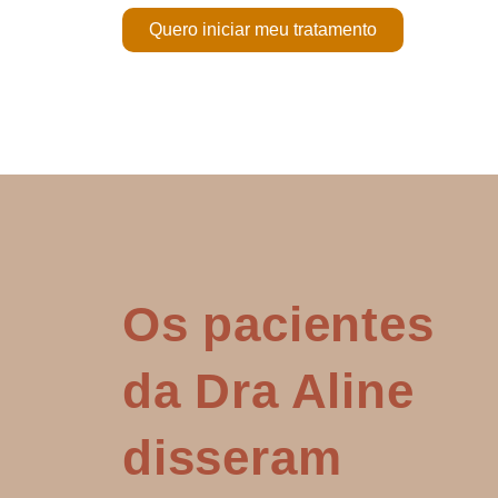
Quero iniciar meu tratamento
Os pacientes
da Dra Aline
disseram