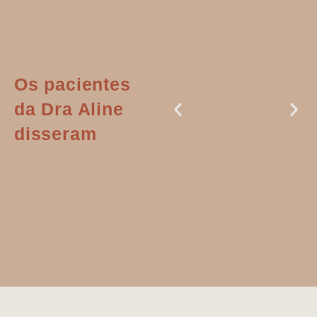
Os pacientes
da Dra Aline
disseram
Dr. Aline
literalmente
salvou a minha