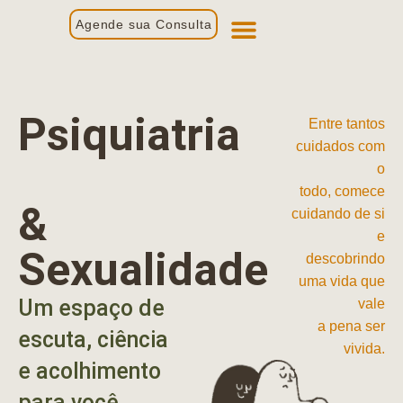
Agende sua Consulta
Primeira Consulta
Profissionais de Saúde
Psiquiatria
Entre tantos
cuidados com
o
todo, comece
&
cuidando de si
e
Sexualidade
descobrindo
uma vida que
Um espaço de
vale
a pena ser
escuta, ciência
vivida.
e acolhimento
para você.