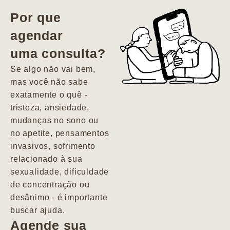
vida. Ela me
Por que
encontrou num
agendar
estado misto de
uma consulta?
depressão e
agitação com
Se algo não vai bem,
pensamentos
mas você não sabe
suicidas. Hoje
exatamente o quê -
vivo minha vida
tristeza, ansiedade,
com força, vontade
mudanças no sono ou
e alegria. Uma
no apetite, pensamentos
psiquiatra que se
invasivos, sofrimento
importa de
relacionado à sua
verdade com seus
sexualidade, dificuldade
pacientes de
de concentração ou
forma
desânimo - é importante
profundamente
buscar ajuda.
humana.
Agende sua