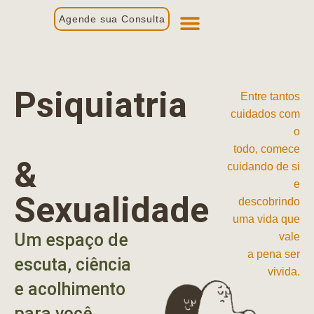
Agende sua Consulta
Primeira Consulta
Profissionais de Saúde
Psiquiatria
Entre tantos
cuidados com
o
todo, comece
&
cuidando de si
e
Sexualidade
descobrindo
uma vida que
Um espaço de
vale
a pena ser
escuta, ciência
vivida.
e acolhimento
para você.