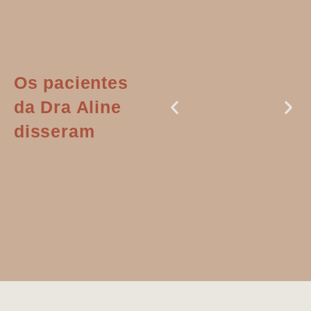
Os pacientes
da Dra Aline
disseram
Dr. Aline
literalmente
salvou a minha