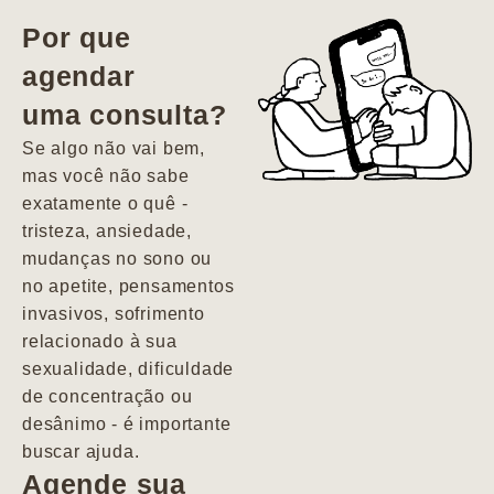
vida. Ela me
Por que
encontrou num
agendar
estado misto de
uma consulta?
depressão e
agitação com
Se algo não vai bem,
pensamentos
mas você não sabe
suicidas. Hoje
exatamente o quê -
vivo minha vida
tristeza, ansiedade,
com força, vontade
mudanças no sono ou
e alegria. Uma
no apetite, pensamentos
psiquiatra que se
invasivos, sofrimento
importa de
relacionado à sua
verdade com seus
sexualidade, dificuldade
pacientes de
de concentração ou
forma
desânimo - é importante
profundamente
buscar ajuda.
humana.
Agende sua