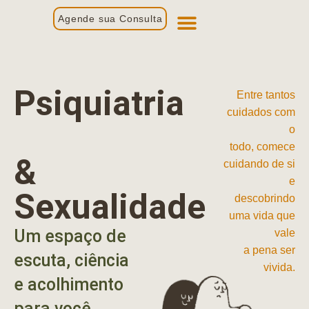
Agende sua Consulta
Primeira Consulta
Profissionais de Saúde
Psiquiatria
Entre tantos
cuidados com
o
todo, comece
&
cuidando de si
e
Sexualidade
descobrindo
uma vida que
Um espaço de
vale
a pena ser
escuta, ciência
vivida.
e acolhimento
para você.