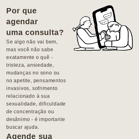
vida. Ela me
Por que
encontrou num
agendar
estado misto de
uma consulta?
depressão e
agitação com
Se algo não vai bem,
pensamentos
mas você não sabe
suicidas. Hoje
exatamente o quê -
vivo minha vida
tristeza, ansiedade,
com força, vontade
mudanças no sono ou
e alegria. Uma
no apetite, pensamentos
psiquiatra que se
invasivos, sofrimento
importa de
relacionado à sua
verdade com seus
sexualidade, dificuldade
pacientes de
de concentração ou
forma
desânimo - é importante
profundamente
buscar ajuda.
humana.
Agende sua