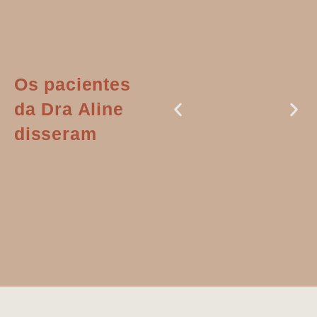
Os pacientes
da Dra Aline
disseram
Dr. Aline
literalmente
salvou a minha