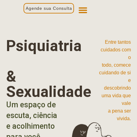
Agende sua Consulta
Primeira Consulta
Profissionais de Saúde
Psiquiatria
Entre tantos
cuidados com
o
todo, comece
&
cuidando de si
e
Sexualidade
descobrindo
uma vida que
Um espaço de
vale
a pena ser
escuta, ciência
vivida.
e acolhimento
para você.