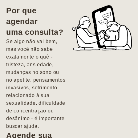
vida. Ela me
Por que
encontrou num
agendar
estado misto de
uma consulta?
depressão e
agitação com
Se algo não vai bem,
pensamentos
mas você não sabe
suicidas. Hoje
exatamente o quê -
vivo minha vida
tristeza, ansiedade,
com força, vontade
mudanças no sono ou
e alegria. Uma
no apetite, pensamentos
psiquiatra que se
invasivos, sofrimento
importa de
relacionado à sua
verdade com seus
sexualidade, dificuldade
pacientes de
de concentração ou
forma
desânimo - é importante
profundamente
buscar ajuda.
humana.
Agende sua