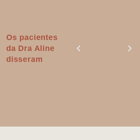
Os pacientes
da Dra Aline
disseram
Dr. Aline
literalmente
salvou a minha