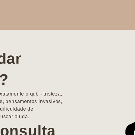
dar
a?
atamente o quê - tristeza,
e, pensamentos invasivos,
dificuldade de
uscar ajuda.
onsulta