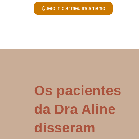
Quero iniciar meu tratamento
Os pacientes
da Dra Aline
disseram