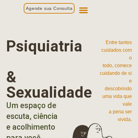
Agende sua Consulta
Primeira Consulta
Profissionais de Saúde
Psiquiatria
Entre tantos
cuidados com
o
todo, comece
&
cuidando de si
e
Sexualidade
descobrindo
uma vida que
Um espaço de
vale
a pena ser
escuta, ciência
vivida.
e acolhimento
para você.