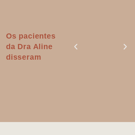
Os pacientes
da Dra Aline
disseram
Dr. Aline
literalmente
salvou a minha