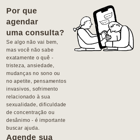
vida. Ela me
Por que
encontrou num
agendar
estado misto de
uma consulta?
depressão e
agitação com
Se algo não vai bem,
pensamentos
mas você não sabe
suicidas. Hoje
exatamente o quê -
vivo minha vida
tristeza, ansiedade,
com força, vontade
mudanças no sono ou
e alegria. Uma
no apetite, pensamentos
psiquiatra que se
invasivos, sofrimento
importa de
relacionado à sua
verdade com seus
sexualidade, dificuldade
pacientes de
de concentração ou
forma
desânimo - é importante
profundamente
buscar ajuda.
humana.
Agende sua