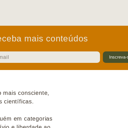
ceba mais conteúdos
Inscreva-
 mais consciente,
científicas.
guém em categorias
ívio e liberdade ao