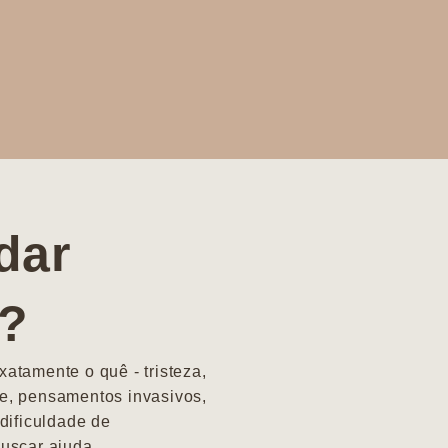
dar
a?
atamente o quê - tristeza,
e, pensamentos invasivos,
dificuldade de
uscar ajuda.