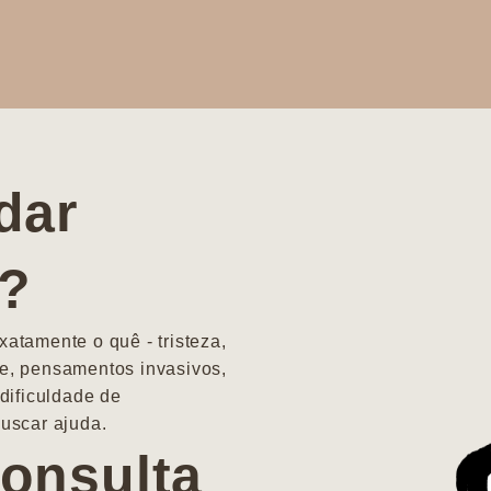
dar
a?
atamente o quê - tristeza,
e, pensamentos invasivos,
dificuldade de
uscar ajuda.
onsulta