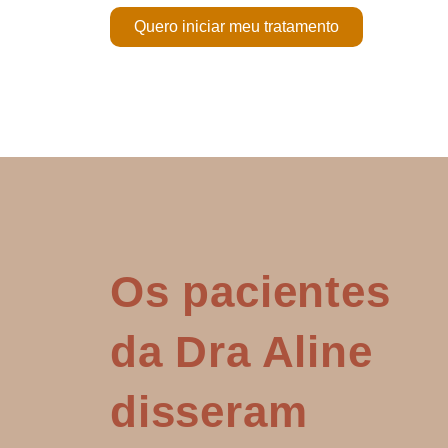
Quero iniciar meu tratamento
Os pacientes
da Dra Aline
disseram