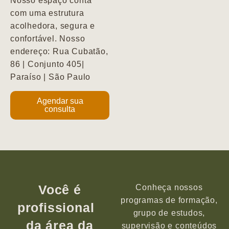
Nosso espaço conta
com uma estrutura
acolhedora, segura e
confortável. Nosso
endereço: Rua Cubatão,
86 | Conjunto 405|
Paraíso | São Paulo
Agendar sua
consulta
Você é
Conheça nossos
programas de formação,
profissional
grupo de estudos,
da área da
supervisão e conteúdos