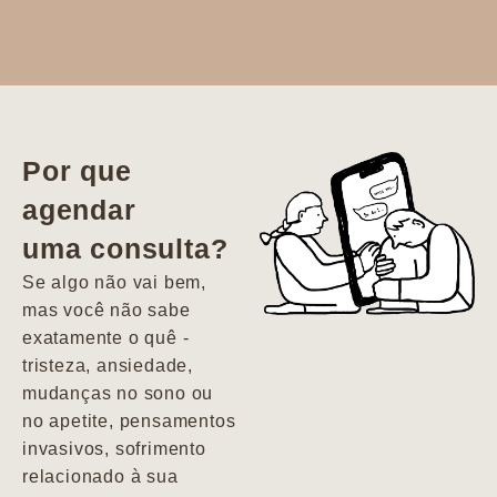
Dr. Aline
literalmente
salvou a minha
vida. Ela me
Por que
encontrou num
agendar
estado misto de
uma consulta?
depressão e
agitação com
Se algo não vai bem,
pensamentos
mas você não sabe
suicidas. Hoje
exatamente o quê -
vivo minha vida
tristeza, ansiedade,
com força, vontade
mudanças no sono ou
e alegria. Uma
no apetite, pensamentos
psiquiatra que se
invasivos, sofrimento
importa de
relacionado à sua
verdade com seus