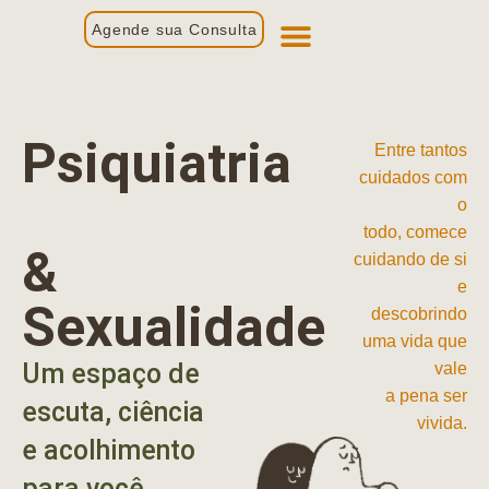
Agende sua Consulta
Primeira Consulta
Profissionais de Saúde
Psiquiatria
Entre tantos
cuidados com
o
todo, comece
&
cuidando de si
e
Sexualidade
descobrindo
uma vida que
Um espaço de
vale
a pena ser
escuta, ciência
vivida.
e acolhimento
para você.