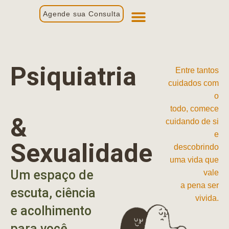
Agende sua Consulta
Primeira Consulta
Profissionais de Saúde
Psiquiatria
Entre tantos
cuidados com
o
todo, comece
&
cuidando de si
e
Sexualidade
descobrindo
uma vida que
Um espaço de
vale
a pena ser
escuta, ciência
vivida.
e acolhimento
para você.