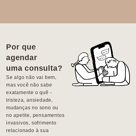
Dr. Aline
literalmente
salvou a minha
vida. Ela me
Por que
encontrou num
agendar
estado misto de
uma consulta?
depressão e
agitação com
Se algo não vai bem,
pensamentos
mas você não sabe
suicidas. Hoje
exatamente o quê -
vivo minha vida
tristeza, ansiedade,
com força, vontade
mudanças no sono ou
e alegria. Uma
no apetite, pensamentos
psiquiatra que se
invasivos, sofrimento
importa de
relacionado à sua
verdade com seus