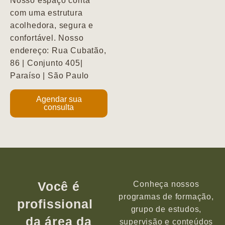
Nosso espaço conta
com uma estrutura
acolhedora, segura e
confortável. Nosso
endereço: Rua Cubatão,
86 | Conjunto 405|
Paraíso | São Paulo
Agendar sua
consulta
Você é
Conheça nossos
programas de formação,
profissional
grupo de estudos,
da área da
supervisão e conteúdos