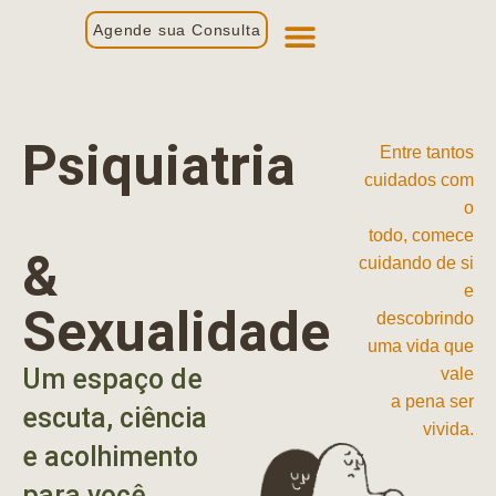
Agende sua Consulta
Primeira Consulta
Profissionais de Saúde
Psiquiatria
Entre tantos
cuidados com
o
todo, comece
&
cuidando de si
e
Sexualidade
descobrindo
uma vida que
Um espaço de
vale
a pena ser
escuta, ciência
vivida.
e acolhimento
para você.