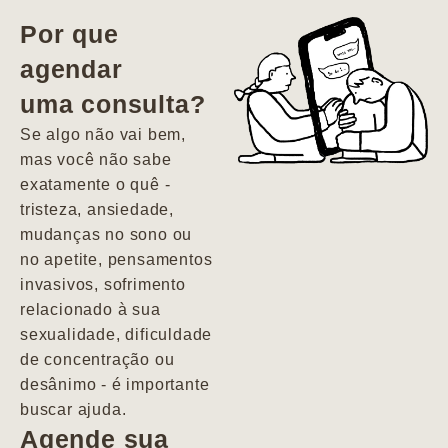
vida. Ela me
Por que
encontrou num
agendar
estado misto de
uma consulta?
depressão e
agitação com
Se algo não vai bem,
pensamentos
mas você não sabe
suicidas. Hoje
exatamente o quê -
vivo minha vida
tristeza, ansiedade,
com força, vontade
mudanças no sono ou
e alegria. Uma
no apetite, pensamentos
psiquiatra que se
invasivos, sofrimento
importa de
relacionado à sua
verdade com seus
sexualidade, dificuldade
pacientes de
de concentração ou
forma
desânimo - é importante
profundamente
buscar ajuda.
humana.
Agende sua