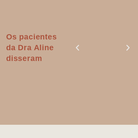
Os pacientes
da Dra Aline
disseram
Dr. Aline
literalmente
salvou a minha