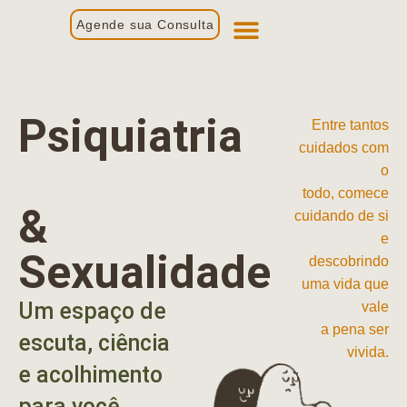
Agende sua Consulta
Primeira Consulta
Profissionais de Saúde
Psiquiatria
Entre tantos
cuidados com
o
todo, comece
&
cuidando de si
e
Sexualidade
descobrindo
uma vida que
Um espaço de
vale
a pena ser
escuta, ciência
vivida.
e acolhimento
para você.