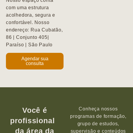
Nosso espaço conta
com uma estrutura
acolhedora, segura e
confortável. Nosso
endereço: Rua Cubatão,
86 | Conjunto 405|
Paraíso | São Paulo
Agendar sua
consulta
Você é
Conheça nossos
programas de formação,
profissional
grupo de estudos,
da área da
supervisão e conteúdos