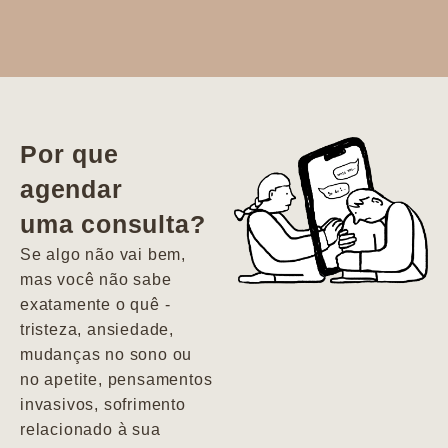
Dr. Aline
literalmente
salvou a minha
vida. Ela me
Por que
encontrou num
agendar
estado misto de
uma consulta?
depressão e
agitação com
Se algo não vai bem,
pensamentos
mas você não sabe
suicidas. Hoje
exatamente o quê -
vivo minha vida
tristeza, ansiedade,
com força, vontade
mudanças no sono ou
e alegria. Uma
no apetite, pensamentos
psiquiatra que se
invasivos, sofrimento
importa de
relacionado à sua
verdade com seus