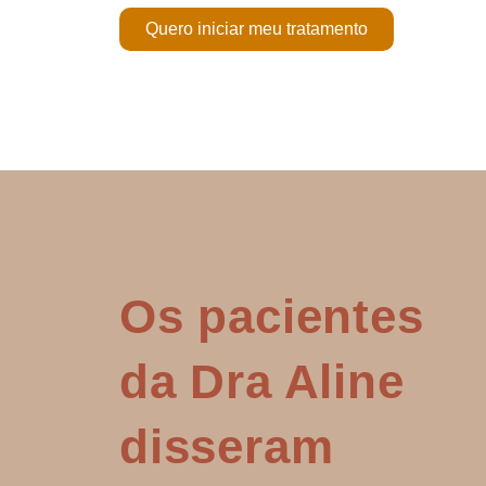
Quero iniciar meu tratamento
Os pacientes
da Dra Aline
disseram