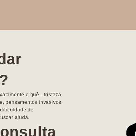
dar
a?
atamente o quê - tristeza,
e, pensamentos invasivos,
dificuldade de
uscar ajuda.
onsulta