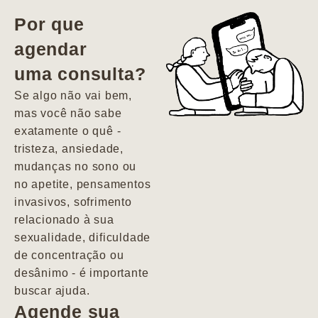
vida. Ela me
Por que
encontrou num
agendar
estado misto de
uma consulta?
depressão e
agitação com
Se algo não vai bem,
pensamentos
mas você não sabe
suicidas. Hoje
exatamente o quê -
vivo minha vida
tristeza, ansiedade,
com força, vontade
mudanças no sono ou
e alegria. Uma
no apetite, pensamentos
psiquiatra que se
invasivos, sofrimento
importa de
relacionado à sua
verdade com seus
sexualidade, dificuldade
pacientes de
de concentração ou
forma
desânimo - é importante
profundamente
buscar ajuda.
humana.
Agende sua