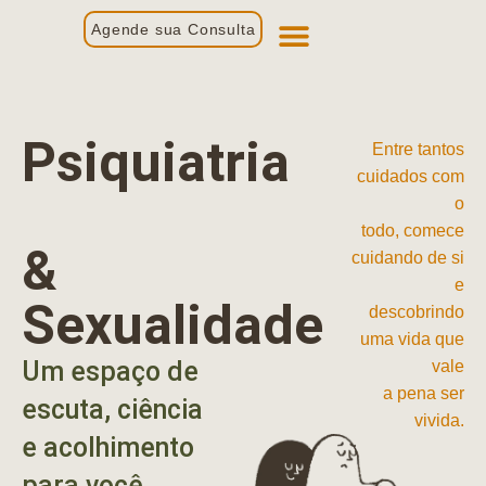
Agende sua Consulta
Primeira Consulta
Profissionais de Saúde
Psiquiatria
Entre tantos
cuidados com
o
todo, comece
&
cuidando de si
e
Sexualidade
descobrindo
uma vida que
Um espaço de
vale
a pena ser
escuta, ciência
vivida.
e acolhimento
para você.