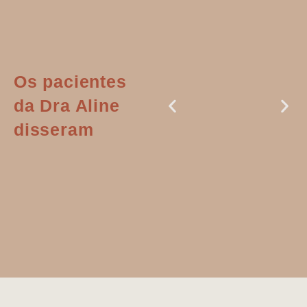
Os pacientes
da Dra Aline
disseram
Dr. Aline
literalmente
salvou a minha