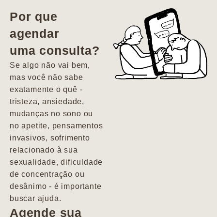
vida. Ela me
Por que
encontrou num
agendar
estado misto de
uma consulta?
depressão e
agitação com
Se algo não vai bem,
pensamentos
mas você não sabe
suicidas. Hoje
exatamente o quê -
vivo minha vida
tristeza, ansiedade,
com força, vontade
mudanças no sono ou
e alegria. Uma
no apetite, pensamentos
psiquiatra que se
invasivos, sofrimento
importa de
relacionado à sua
verdade com seus
sexualidade, dificuldade
pacientes de
de concentração ou
forma
desânimo - é importante
profundamente
buscar ajuda.
humana.
Agende sua