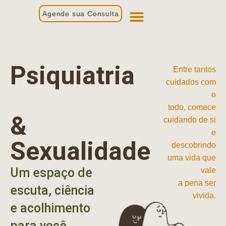
Agende sua Consulta
Primeira Consulta
Profissionais de Saúde
Psiquiatria
Entre tantos
cuidados com
o
todo, comece
&
cuidando de si
e
Sexualidade
descobrindo
uma vida que
Um espaço de
vale
a pena ser
escuta, ciência
vivida.
e acolhimento
para você.