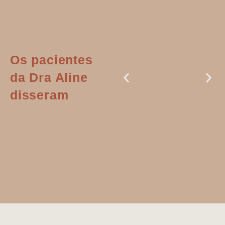
Os pacientes
da Dra Aline
disseram
Dr. Aline
literalmente
salvou a minha