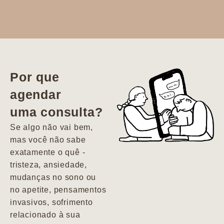
Dr. Aline
literalmente
salvou a minha
vida. Ela me
Por que
encontrou num
agendar
estado misto de
uma consulta?
depressão e
agitação com
Se algo não vai bem,
pensamentos
mas você não sabe
suicidas. Hoje
exatamente o quê -
vivo minha vida
tristeza, ansiedade,
com força, vontade
mudanças no sono ou
e alegria. Uma
no apetite, pensamentos
psiquiatra que se
invasivos, sofrimento
importa de
relacionado à sua
verdade com seus