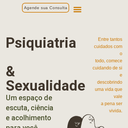
Agende sua Consulta
Primeira Consulta
Profissionais de Saúde
Psiquiatria
Entre tantos
cuidados com
o
todo, comece
&
cuidando de si
e
Sexualidade
descobrindo
uma vida que
Um espaço de
vale
a pena ser
escuta, ciência
vivida.
e acolhimento
para você.