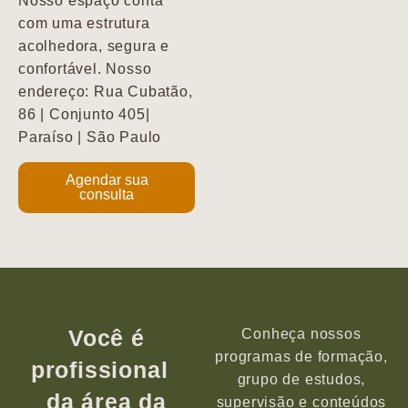
Nosso espaço conta
com uma estrutura
acolhedora, segura e
confortável. Nosso
endereço: Rua Cubatão,
86 | Conjunto 405|
Paraíso | São Paulo
Agendar sua
consulta
Você é
Conheça nossos
programas de formação,
profissional
grupo de estudos,
da área da
supervisão e conteúdos