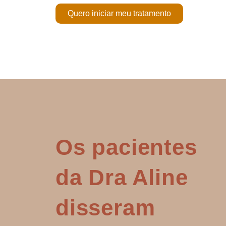
Quero iniciar meu tratamento
Os pacientes
da Dra Aline
disseram