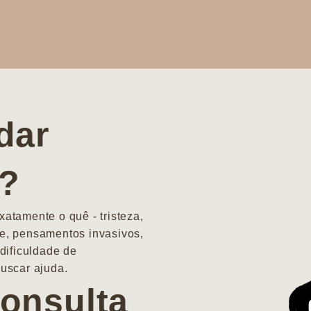
dar
a?
atamente o quê - tristeza,
e, pensamentos invasivos,
dificuldade de
uscar ajuda.
onsulta