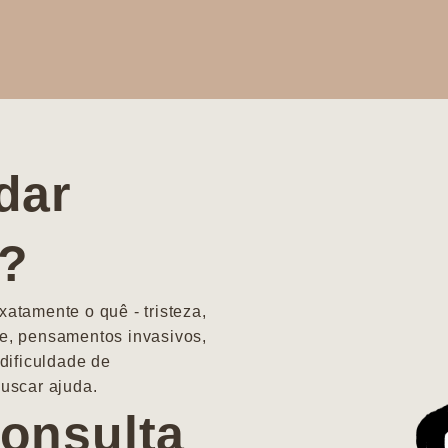
dar
a?
atamente o quê - tristeza,
e, pensamentos invasivos,
dificuldade de
uscar ajuda.
onsulta