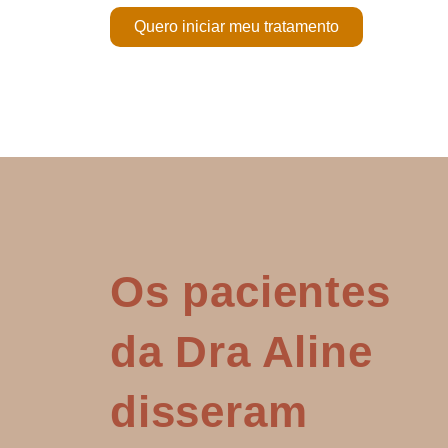
Quero iniciar meu tratamento
Os pacientes
da Dra Aline
disseram