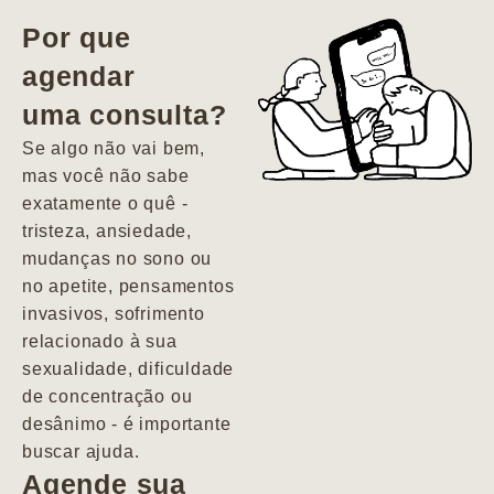
vida. Ela me
Por que
encontrou num
agendar
estado misto de
uma consulta?
depressão e
agitação com
Se algo não vai bem,
pensamentos
mas você não sabe
suicidas. Hoje
exatamente o quê -
vivo minha vida
tristeza, ansiedade,
com força, vontade
mudanças no sono ou
e alegria. Uma
no apetite, pensamentos
psiquiatra que se
invasivos, sofrimento
importa de
relacionado à sua
verdade com seus
sexualidade, dificuldade
pacientes de
de concentração ou
forma
desânimo - é importante
profundamente
buscar ajuda.
humana.
Agende sua