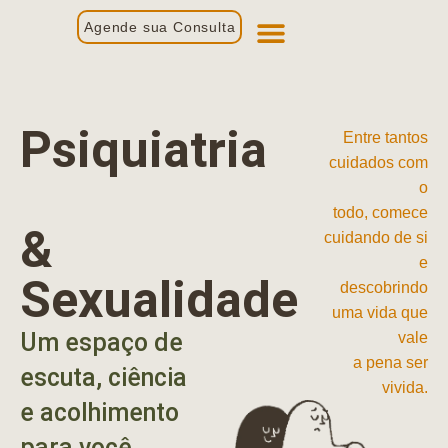
Agende sua Consulta
Primeira Consulta
Profissionais de Saúde
Psiquiatria
Entre tantos
cuidados com
o
todo, comece
&
cuidando de si
e
Sexualidade
descobrindo
uma vida que
Um espaço de
vale
a pena ser
escuta, ciência
vivida.
e acolhimento
para você.