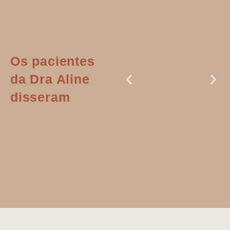
Os pacientes
da Dra Aline
disseram
Dr. Aline
literalmente
salvou a minha