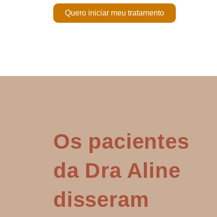
Quero iniciar meu tratamento
Os pacientes
da Dra Aline
disseram