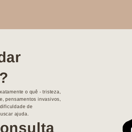
dar
a?
atamente o quê - tristeza,
e, pensamentos invasivos,
dificuldade de
uscar ajuda.
onsulta