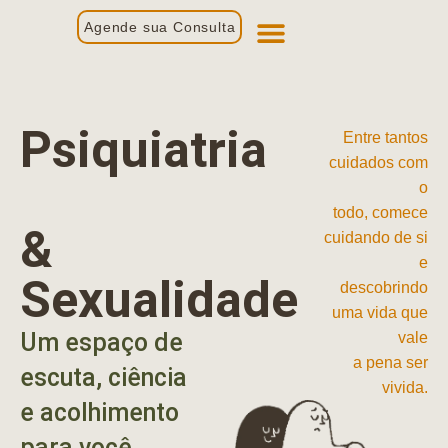
Agende sua Consulta
Primeira Consulta
Profissionais de Saúde
Psiquiatria
Entre tantos
cuidados com
o
todo, comece
&
cuidando de si
e
Sexualidade
descobrindo
uma vida que
Um espaço de
vale
a pena ser
escuta, ciência
vivida.
e acolhimento
para você.