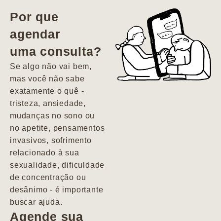
vida. Ela me
Por que
encontrou num
agendar
estado misto de
uma consulta?
depressão e
agitação com
Se algo não vai bem,
pensamentos
mas você não sabe
suicidas. Hoje
exatamente o quê -
vivo minha vida
tristeza, ansiedade,
com força, vontade
mudanças no sono ou
e alegria. Uma
no apetite, pensamentos
psiquiatra que se
invasivos, sofrimento
importa de
relacionado à sua
verdade com seus
sexualidade, dificuldade
pacientes de
de concentração ou
forma
desânimo - é importante
profundamente
buscar ajuda.
humana.
Agende sua