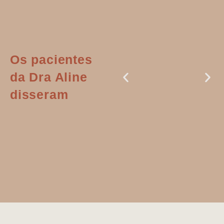
Os pacientes
da Dra Aline
disseram
Dr. Aline
literalmente
salvou a minha