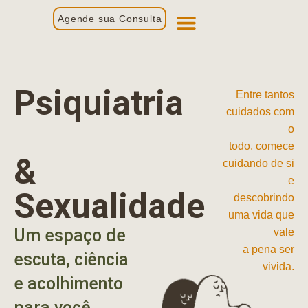
Agende sua Consulta
Primeira Consulta
Profissionais de Saúde
Psiquiatria
Entre tantos
cuidados com
o
todo, comece
&
cuidando de si
e
Sexualidade
descobrindo
uma vida que
Um espaço de
vale
a pena ser
escuta, ciência
vivida.
e acolhimento
para você.