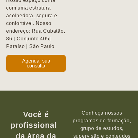
Nosso espaço conta
com uma estrutura
acolhedora, segura e
confortável. Nosso
endereço: Rua Cubatão,
86 | Conjunto 405|
Paraíso | São Paulo
Agendar sua
consulta
Você é
Conheça nossos
programas de formação,
profissional
grupo de estudos,
da área da
supervisão e conteúdos