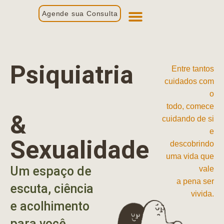
Agende sua Consulta
Primeira Consulta
Profissionais de Saúde
Psiquiatria
Entre tantos
cuidados com
o
todo, comece
&
cuidando de si
e
Sexualidade
descobrindo
uma vida que
Um espaço de
vale
a pena ser
escuta, ciência
vivida.
e acolhimento
para você.