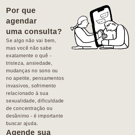
vida. Ela me
Por que
encontrou num
agendar
estado misto de
uma consulta?
depressão e
agitação com
Se algo não vai bem,
pensamentos
mas você não sabe
suicidas. Hoje
exatamente o quê -
vivo minha vida
tristeza, ansiedade,
com força, vontade
mudanças no sono ou
e alegria. Uma
no apetite, pensamentos
psiquiatra que se
invasivos, sofrimento
importa de
relacionado à sua
verdade com seus
sexualidade, dificuldade
pacientes de
de concentração ou
forma
desânimo - é importante
profundamente
buscar ajuda.
humana.
Agende sua