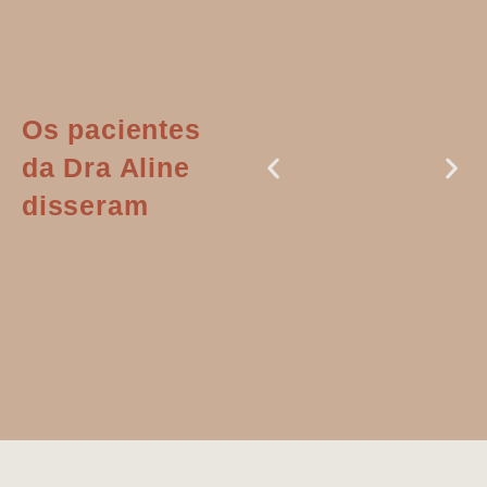
Os pacientes
da Dra Aline
disseram
Dr. Aline
literalmente
salvou a minha