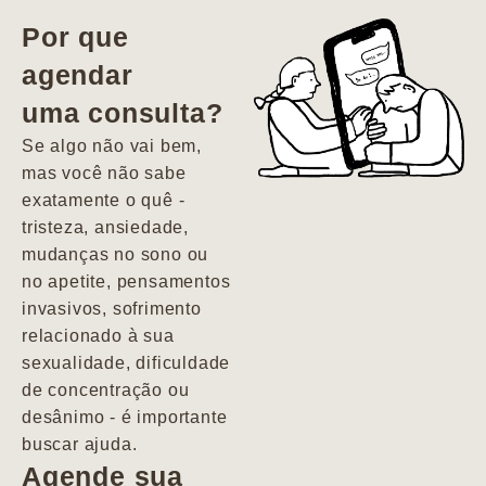
vida. Ela me
Por que
encontrou num
agendar
estado misto de
uma consulta?
depressão e
agitação com
Se algo não vai bem,
pensamentos
mas você não sabe
suicidas. Hoje
exatamente o quê -
vivo minha vida
tristeza, ansiedade,
com força, vontade
mudanças no sono ou
e alegria. Uma
no apetite, pensamentos
psiquiatra que se
invasivos, sofrimento
importa de
relacionado à sua
verdade com seus
sexualidade, dificuldade
pacientes de
de concentração ou
forma
desânimo - é importante
profundamente
buscar ajuda.
humana.
Agende sua