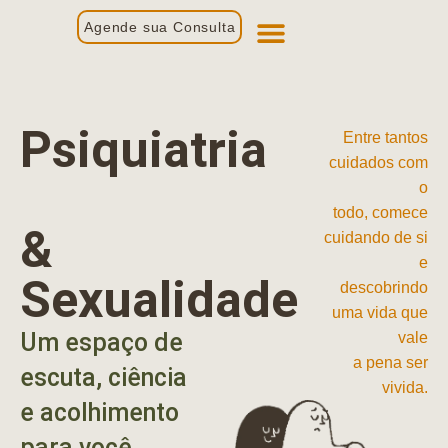
Agende sua Consulta
Primeira Consulta
Profissionais de Saúde
Psiquiatria
Entre tantos
cuidados com
o
todo, comece
&
cuidando de si
e
Sexualidade
descobrindo
uma vida que
Um espaço de
vale
a pena ser
escuta, ciência
vivida.
e acolhimento
para você.