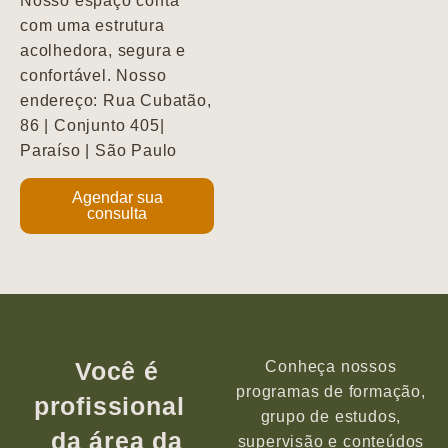
Nosso espaço conta
com uma estrutura
acolhedora, segura e
confortável. Nosso
endereço: Rua Cubatão,
86 | Conjunto 405|
Paraíso | São Paulo
Agendar sua
consulta
Você é
Conheça nossos
programas de formação,
profissional
grupo de estudos,
da área da
supervisão e conteúdos