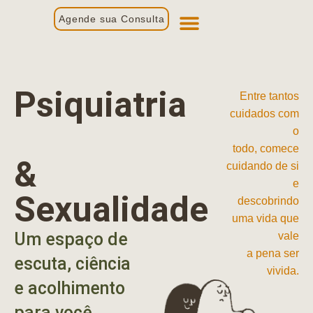
Agende sua Consulta
Primeira Consulta
Profissionais de Saúde
Psiquiatria
Entre tantos
cuidados com
o
todo, comece
&
cuidando de si
e
Sexualidade
descobrindo
uma vida que
Um espaço de
vale
a pena ser
escuta, ciência
vivida.
e acolhimento
para você.