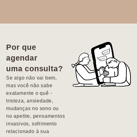
Dr. Aline
literalmente
salvou a minha
vida. Ela me
Por que
encontrou num
agendar
estado misto de
uma consulta?
depressão e
agitação com
Se algo não vai bem,
pensamentos
mas você não sabe
suicidas. Hoje
exatamente o quê -
vivo minha vida
tristeza, ansiedade,
com força, vontade
mudanças no sono ou
e alegria. Uma
no apetite, pensamentos
psiquiatra que se
invasivos, sofrimento
importa de
relacionado à sua
verdade com seus