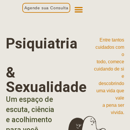
Agende sua Consulta
Primeira Consulta
Profissionais de Saúde
Psiquiatria
Entre tantos
cuidados com
o
todo, comece
&
cuidando de si
e
Sexualidade
descobrindo
uma vida que
Um espaço de
vale
a pena ser
escuta, ciência
vivida.
e acolhimento
para você.