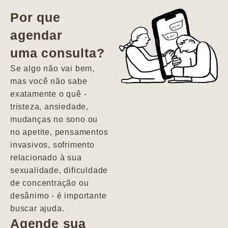
vida. Ela me
Por que
encontrou num
agendar
estado misto de
uma consulta?
depressão e
agitação com
Se algo não vai bem,
pensamentos
mas você não sabe
suicidas. Hoje
exatamente o quê -
vivo minha vida
tristeza, ansiedade,
com força, vontade
mudanças no sono ou
e alegria. Uma
no apetite, pensamentos
psiquiatra que se
invasivos, sofrimento
importa de
relacionado à sua
verdade com seus
sexualidade, dificuldade
pacientes de
de concentração ou
forma
desânimo - é importante
profundamente
buscar ajuda.
humana.
Agende sua