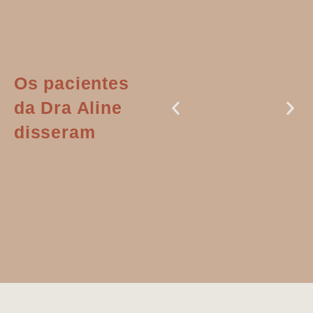
Os pacientes
da Dra Aline
disseram
Dr. Aline
literalmente
salvou a minha