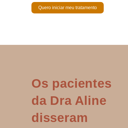
Quero iniciar meu tratamento
Os pacientes
da Dra Aline
disseram