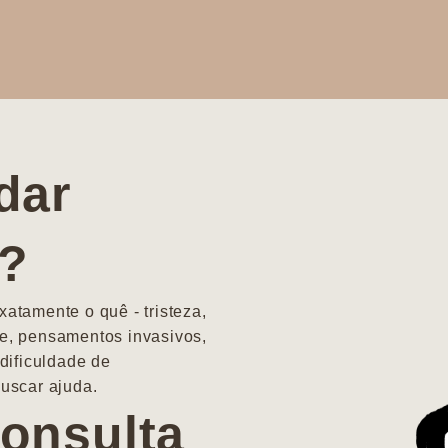
dar
a?
atamente o quê - tristeza,
e, pensamentos invasivos,
dificuldade de
uscar ajuda.
onsulta