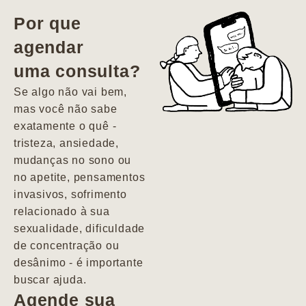
vida. Ela me
Por que
encontrou num
agendar
estado misto de
uma consulta?
depressão e
agitação com
Se algo não vai bem,
pensamentos
mas você não sabe
suicidas. Hoje
exatamente o quê -
vivo minha vida
tristeza, ansiedade,
com força, vontade
mudanças no sono ou
e alegria. Uma
no apetite, pensamentos
psiquiatra que se
invasivos, sofrimento
importa de
relacionado à sua
verdade com seus
sexualidade, dificuldade
pacientes de
de concentração ou
forma
desânimo - é importante
profundamente
buscar ajuda.
humana.
Agende sua