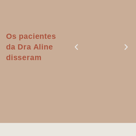
Os pacientes
da Dra Aline
disseram
Dr. Aline
literalmente
salvou a minha