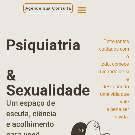
Agende sua Consulta
Primeira Consulta
Profissionais de Saúde
Psiquiatria
Entre tantos
cuidados com
o
todo, comece
&
cuidando de si
e
Sexualidade
descobrindo
uma vida que
Um espaço de
vale
a pena ser
escuta, ciência
vivida.
e acolhimento
para você.