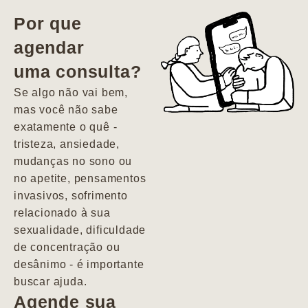
vida. Ela me
Por que
encontrou num
agendar
estado misto de
uma consulta?
depressão e
agitação com
Se algo não vai bem,
pensamentos
mas você não sabe
suicidas. Hoje
exatamente o quê -
vivo minha vida
tristeza, ansiedade,
com força, vontade
mudanças no sono ou
e alegria. Uma
no apetite, pensamentos
psiquiatra que se
invasivos, sofrimento
importa de
relacionado à sua
verdade com seus
sexualidade, dificuldade
pacientes de
de concentração ou
forma
desânimo - é importante
profundamente
buscar ajuda.
humana.
Agende sua