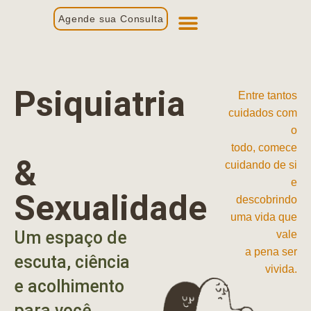
Agende sua Consulta
Primeira Consulta
Profissionais de Saúde
Psiquiatria
Entre tantos
cuidados com
o
todo, comece
&
cuidando de si
e
Sexualidade
descobrindo
uma vida que
Um espaço de
vale
a pena ser
escuta, ciência
vivida.
e acolhimento
para você.