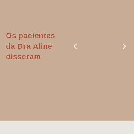
Os pacientes
da Dra Aline
disseram
Dr. Aline
literalmente
salvou a minha