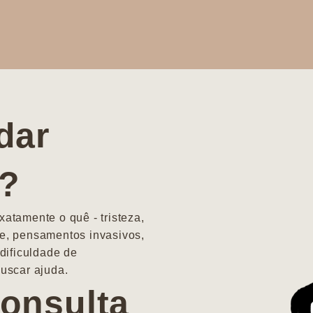
dar
a?
atamente o quê - tristeza,
e, pensamentos invasivos,
dificuldade de
uscar ajuda.
onsulta