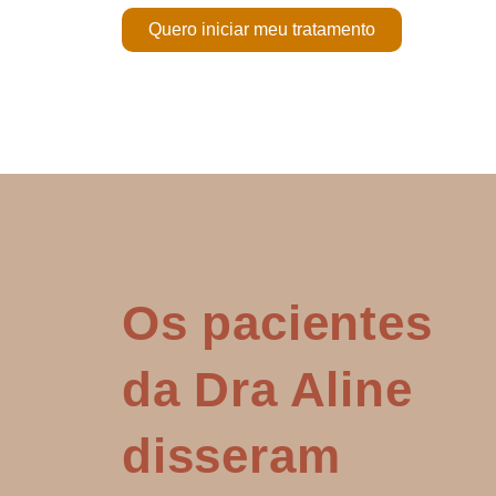
Quero iniciar meu tratamento
Os pacientes
da Dra Aline
disseram