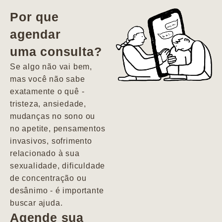
vida. Ela me
Por que
encontrou num
agendar
estado misto de
uma consulta?
depressão e
agitação com
Se algo não vai bem,
pensamentos
mas você não sabe
suicidas. Hoje
exatamente o quê -
vivo minha vida
tristeza, ansiedade,
com força, vontade
mudanças no sono ou
e alegria. Uma
no apetite, pensamentos
psiquiatra que se
invasivos, sofrimento
importa de
relacionado à sua
verdade com seus
sexualidade, dificuldade
pacientes de
de concentração ou
forma
desânimo - é importante
profundamente
buscar ajuda.
humana.
Agende sua