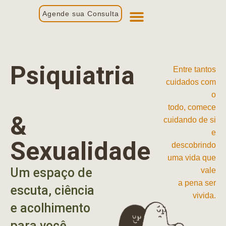
Agende sua Consulta
Primeira Consulta
Profissionais de Saúde
Psiquiatria
Entre tantos
cuidados com
o
todo, comece
&
cuidando de si
e
Sexualidade
descobrindo
uma vida que
Um espaço de
vale
a pena ser
escuta, ciência
vivida.
e acolhimento
para você.