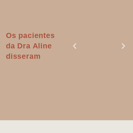
Os pacientes
da Dra Aline
disseram
Dr. Aline
literalmente
salvou a minha