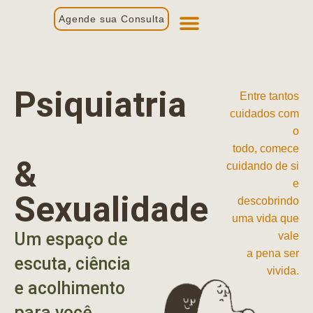
Agende sua Consulta
Primeira Consulta
Profissionais de Saúde
Psiquiatria
Entre tantos
cuidados com
o
todo, comece
&
cuidando de si
e
Sexualidade
descobrindo
uma vida que
Um espaço de
vale
a pena ser
escuta, ciência
vivida.
e acolhimento
para você.