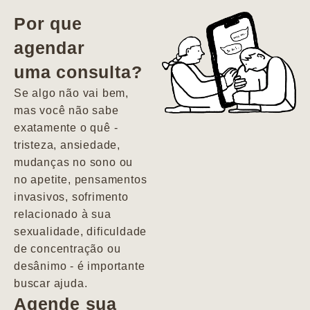
vida. Ela me
Por que
encontrou num
agendar
estado misto de
uma consulta?
depressão e
agitação com
Se algo não vai bem,
pensamentos
mas você não sabe
suicidas. Hoje
exatamente o quê -
vivo minha vida
tristeza, ansiedade,
com força, vontade
mudanças no sono ou
e alegria. Uma
no apetite, pensamentos
psiquiatra que se
invasivos, sofrimento
importa de
relacionado à sua
verdade com seus
sexualidade, dificuldade
pacientes de
de concentração ou
forma
desânimo - é importante
profundamente
buscar ajuda.
humana.
Agende sua