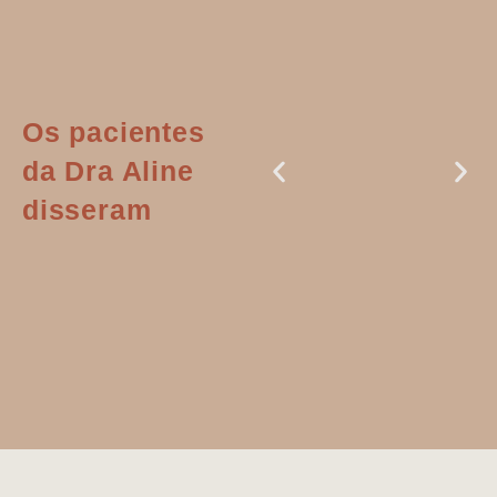
Os pacientes
da Dra Aline
disseram
Dr. Aline
literalmente
salvou a minha