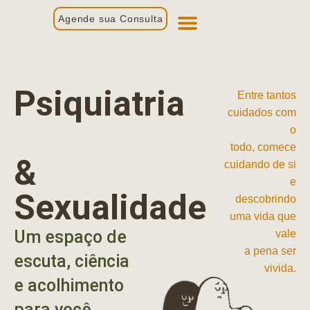
Agende sua Consulta
Primeira Consulta
Profissionais de Saúde
Psiquiatria
Entre tantos
cuidados com
o
todo, comece
&
cuidando de si
e
Sexualidade
descobrindo
uma vida que
Um espaço de
vale
a pena ser
escuta, ciência
vivida.
e acolhimento
para você.