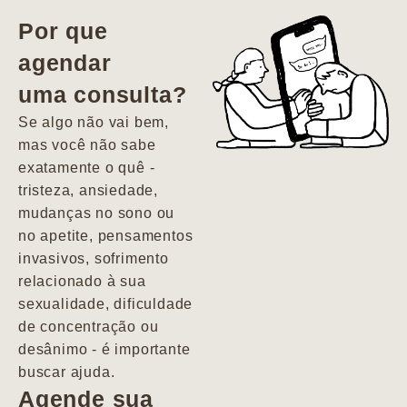
vida. Ela me
Por que
encontrou num
agendar
estado misto de
uma consulta?
depressão e
agitação com
Se algo não vai bem,
pensamentos
mas você não sabe
suicidas. Hoje
exatamente o quê -
vivo minha vida
tristeza, ansiedade,
com força, vontade
mudanças no sono ou
e alegria. Uma
no apetite, pensamentos
psiquiatra que se
invasivos, sofrimento
importa de
relacionado à sua
verdade com seus
sexualidade, dificuldade
pacientes de
de concentração ou
forma
desânimo - é importante
profundamente
buscar ajuda.
humana.
Agende sua