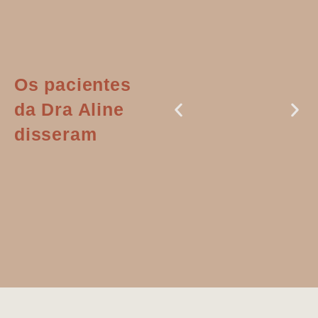
Os pacientes
da Dra Aline
disseram
Dr. Aline
literalmente
salvou a minha