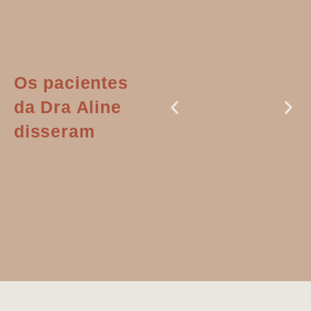
Os pacientes
da Dra Aline
disseram
Dr. Aline
literalmente
salvou a minha