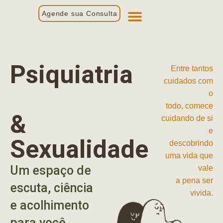
Agende sua Consulta
Primeira Consulta
Profissionais de Saúde
Psiquiatria
Entre tantos
cuidados com
o
todo, comece
&
cuidando de si
e
Sexualidade
descobrindo
uma vida que
Um espaço de
vale
a pena ser
escuta, ciência
vivida.
e acolhimento
para você.