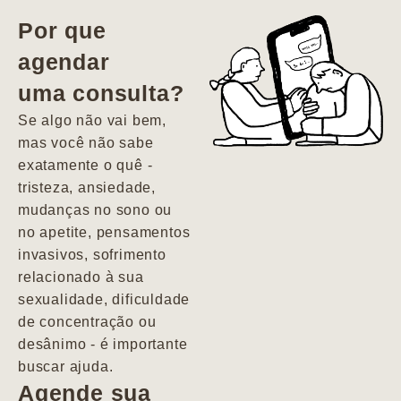
vida. Ela me
Por que
encontrou num
agendar
estado misto de
uma consulta?
depressão e
agitação com
Se algo não vai bem,
pensamentos
mas você não sabe
suicidas. Hoje
exatamente o quê -
vivo minha vida
tristeza, ansiedade,
com força, vontade
mudanças no sono ou
e alegria. Uma
no apetite, pensamentos
psiquiatra que se
invasivos, sofrimento
importa de
relacionado à sua
verdade com seus
sexualidade, dificuldade
pacientes de
de concentração ou
forma
desânimo - é importante
profundamente
buscar ajuda.
humana.
Agende sua